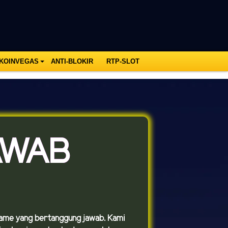
 KOINVEGAS
ANTI-BLOKIR
RTP-SLOT
AWAB
ame yang bertanggung jawab. Kami