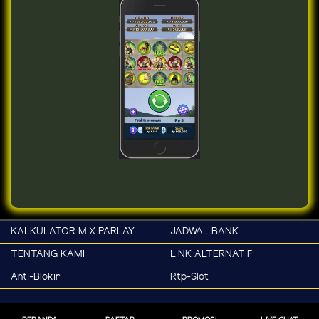
KALKULATOR MIX PARLAY
JADWAL BANK
TENTANG KAMI
LINK ALTERNATIF
Anti-Blokir
Rtp-Slot