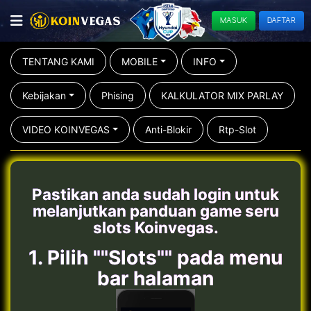
MASUK
DAFTAR
TENTANG KAMI
MOBILE
INFO
Kebijakan
Phising
KALKULATOR MIX PARLAY
VIDEO KOINVEGAS
Anti-Blokir
Rtp-Slot
Pastikan anda sudah login untuk
melanjutkan panduan game seru
slots Koinvegas.
1. Pilih ""Slots"" pada menu
bar halaman